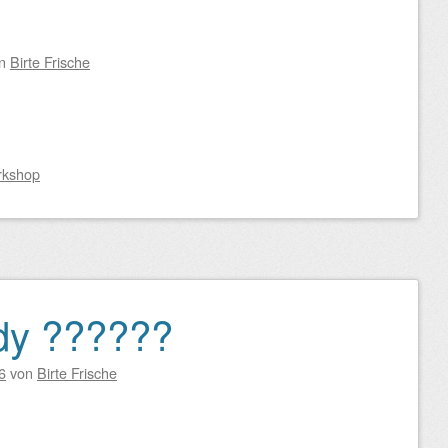
on
Birte Frische
rkshop
dy ??????
6
von
Birte Frische