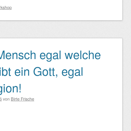
rkshop
Mensch egal welche
ibt ein Gott, egal
gion!
6
von
Birte Frische