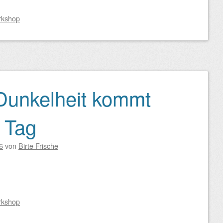
rkshop
Dunkelheit kommt
n Tag
6
von
Birte Frische
rkshop