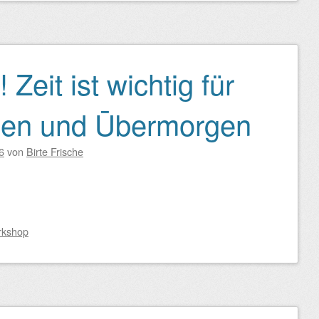
eit ist wichtig für
gen und Ūbermorgen
6
von
Birte Frische
rkshop