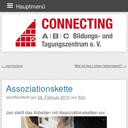
Zum
Hauptmenü
Inhalt
springen
←
connecting
Wie ist das Leben lebenswert?
→
Beitragsnavigation
Assoziationskette
Veröffentlicht am
28. Februar 2015
von
Kim
Jan stellt das Arbeiten mit Assoziationsketten vor.