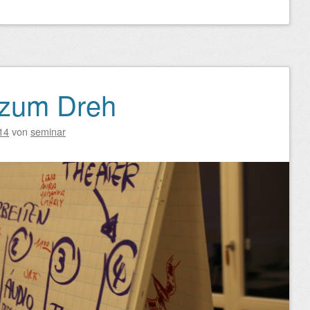
 zum Dreh
14
von
seminar