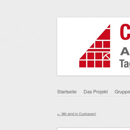
Zum
Startseite
Das Projekt
Gruppe
Hauptmenü
Inhalt
springen
←
Wir sind in Cuxhaven!
Beitragsnavigation