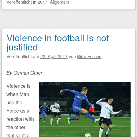
Veröffentlicht
in
2017
,
Allgemein
Violence in football is not
justified
Veröffentlicht am
22. April 2017
von
Birte Frische
By Osman Omer
Violence is
when Man
use the
Force as a
reaction with
the other
that’s left a