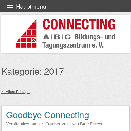
Zum
Hauptmenü
Inhalt
springen
Kategorie:
2017
←
Ältere Beiträge
Beitragsnavigation
Goodbye Connecting
Veröffentlicht am
17. Oktober 2017
von
Birte Frische