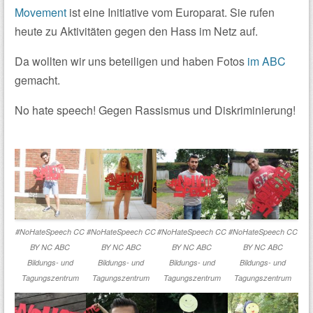
Movement
ist eine Initiative vom Europarat. Sie rufen
heute zu Aktivitäten gegen den Hass im Netz auf.
Da wollten wir uns beteiligen und haben Fotos
im ABC
gemacht.
No hate speech! Gegen Rassismus und Diskriminierung!
#NoHateSpeech CC
#NoHateSpeech CC
#NoHateSpeech CC
#NoHateSpeech CC
BY NC ABC
BY NC ABC
BY NC ABC
BY NC ABC
Bildungs- und
Bildungs- und
Bildungs- und
Bildungs- und
Tagungszentrum
Tagungszentrum
Tagungszentrum
Tagungszentrum