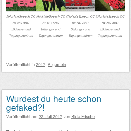
#NoHateSpeech CC
#NoHateSpeech CC
#NoHateSpeech CC
#NoHateSpeech CC
BY NC ABC
BY NC ABC
BY NC ABC
BY NC ABC
Bildungs- und
Bildungs- und
Bildungs- und
Bildungs- und
Tagungszentrum
Tagungszentrum
Tagungszentrum
Tagungszentrum
Veröffentlicht
in
2017
,
Allgemein
Wurdest du heute schon
gefaked?!
Veröffentlicht am
22. Juli 2017
von
Birte Frische