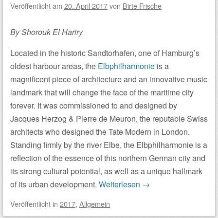
Veröffentlicht am
20. April 2017
von
Birte Frische
By Shorouk El Hariry
Located in the historic Sandtorhafen, one of Hamburg’s
oldest harbour areas, the
Elbphilharmonie
is a
magnificent piece of architecture and an innovative music
landmark that will change the face of the maritime city
forever. It was commissioned to and designed by
Jacques Herzog & Pierre de Meuron, the reputable Swiss
architects who designed the Tate Modern in London.
Standing firmly by the river Elbe, the Elbphilharmonie is a
reflection of the essence of this northern German city and
its strong cultural potential, as well as a unique hallmark
of its urban development.
Weiterlesen
→
Veröffentlicht
in
2017
,
Allgemein