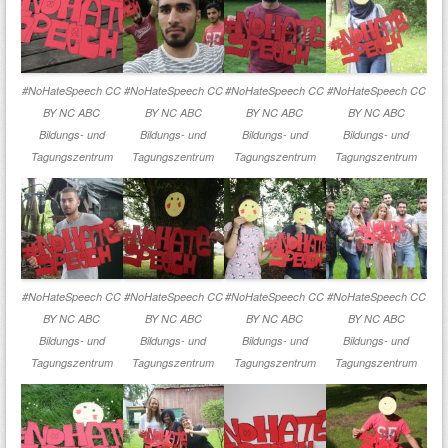
#NoHateSpeech CC
#NoHateSpeech CC
#NoHateSpeech CC
#NoHateSpeech CC
BY NC ABC
BY NC ABC
BY NC ABC
BY NC ABC
Bildungs- und
Bildungs- und
Bildungs- und
Bildungs- und
Tagungszentrum
Tagungszentrum
Tagungszentrum
Tagungszentrum
#NoHateSpeech CC
#NoHateSpeech CC
#NoHateSpeech CC
#NoHateSpeech CC
BY NC ABC
BY NC ABC
BY NC ABC
BY NC ABC
Bildungs- und
Bildungs- und
Bildungs- und
Bildungs- und
Tagungszentrum
Tagungszentrum
Tagungszentrum
Tagungszentrum